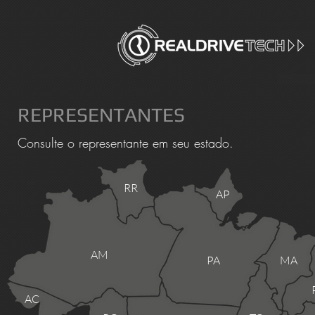
REPRESENTANTES
Consulte o representante em seu estado.
RR
AP
AM
PA
MA
AC