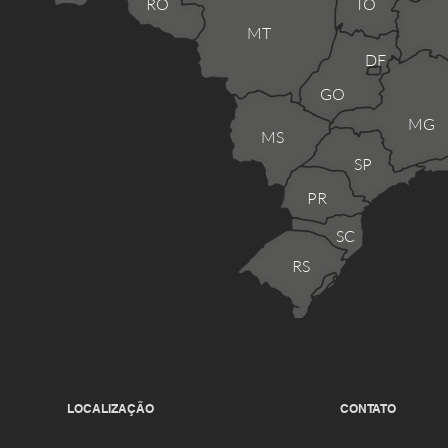
RO
TO
MT
DF
GO
MG
MS
SP
PR
SC
RS
LOCALIZAÇÃO
CONTATO