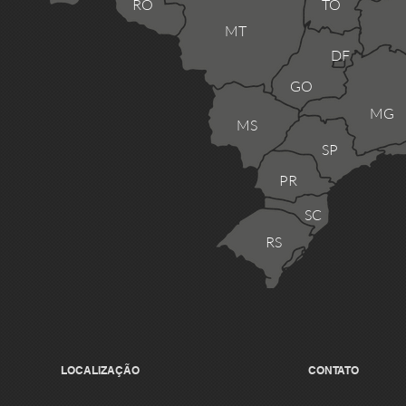
RO
TO
MT
DF
GO
MG
MS
SP
PR
SC
RS
LOCALIZAÇÃO
CONTATO