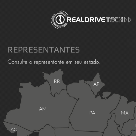
REPRESENTANTES
Consulte o representante em seu estado.
RR
AP
AM
PA
MA
AC