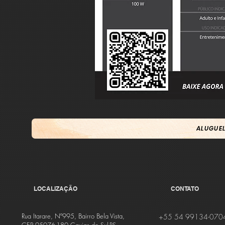
ALUGUEL
LOCALIZAÇÃO
CONTATO
Rua Itarare, Nº995, Bairro Bela Vista,
+55 54 99134-070